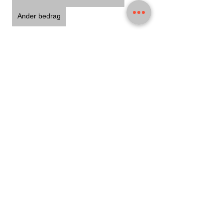
Ander bedrag
Hoeveelheid
Nu kopen
Motorevenementen
Weidestraat, 14
1390 grez-Doiceau
Ent. : BE
0894 668 018
Telefoon:
+32 470 239 630
E-mail:
info@motor-events.be