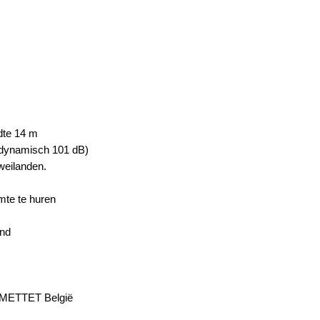
edte 14 m
– dynamisch 101 dB)
weilanden.
mte te huren
and
0 METTET België